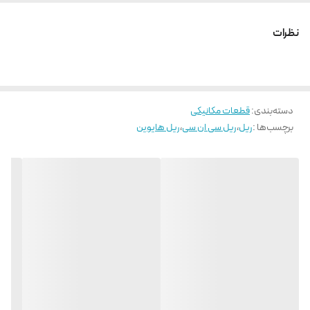
پیچ مورد استفاده M8
فاصله سوراخ ها 80 میلی متر
نظرات
حداکثر طول شاخه 400
دسته‌بندی
:
قطعات مکانیکی
برچسب‌ها :
ریل
،
ریل سی ان سی
،
ریل هایوین