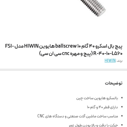
پیچ بال اسکرو 40 گام 10 ballscrew هایوین HIWIN مدل FSI-
R-40-10-L560 (پیچ و مهره cnc سی ان سی)
برند:
HIWIN
توضیحات
بالسکرو هایوین ساخت چین
دارای قطر 40 و گام 10
مناسب ساخت ماشین آلات صنعتی و دستگاه های CNC
حرکت با دقت و بالا بودن طول عمر