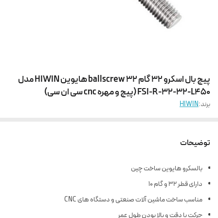
پیچ بال اسکرو 32 گام 32 ballscrew هایوین HIWIN مدل
FSI-R-32-32-L450 (پیچ و مهره cnc سی ان سی)
برند:
HIWIN
توضیحات
بالسکرو هایوین ساخت چین
دارای قطر 32 و گام 10
مناسب ساخت ماشین آلات صنعتی و دستگاه های CNC
حرکت با دقت و بالا بودن طول عمر