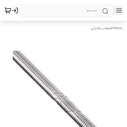
nikcnc
/
قطعات مکانیکی